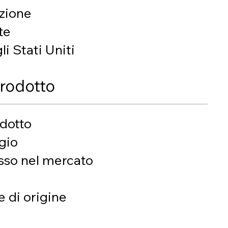
ezione
te
li Stati Uniti
rodotto
odotto
gio
esso nel mercato
e di origine