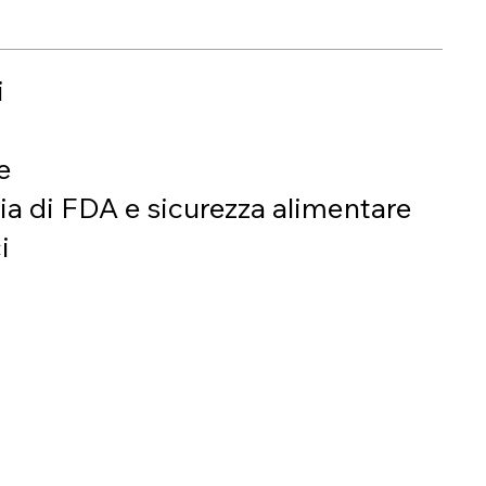
i
e
a di FDA e sicurezza alimentare
i