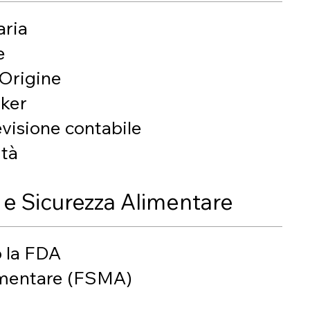
aria
e
’Origine
oker
evisione contabile
ità
e Sicurezza Alimentare
o la FDA
limentare (FSMA)