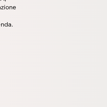
azione
enda.