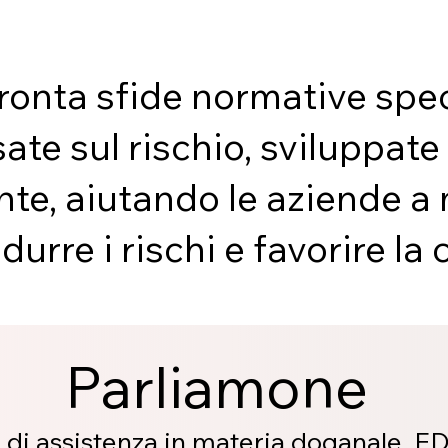
ronta sfide normative spec
ate sul rischio, sviluppate
nte, aiutando le aziende a
durre i rischi e favorire l
Parliamone
 di assistenza in materia doganale, F