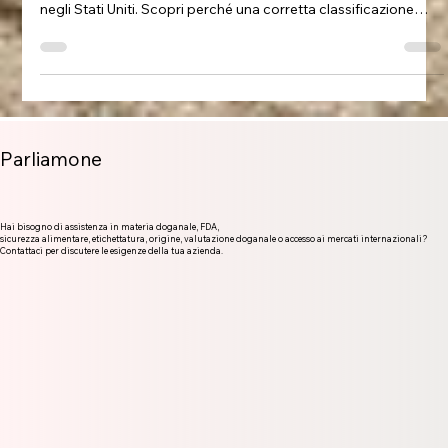
A partire dall'8 luglio 2026, il sistema CPSC eFiling diventerà
obbligatorio per numerosi prodotti di consumo importati
negli Stati Uniti. Scopri perché una corretta classificazione
HTSUS è fondamentale per garantire la conformità normativa
ed evitare ritardi nelle importazioni.
Parliamone
Hai bisogno di assistenza in materia doganale, FDA,
sicurezza alimentare, etichettatura, origine, valutazione doganale o accesso ai mercati internazionali?
Contattaci per discutere le esigenze della tua azienda.