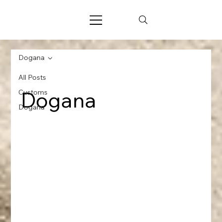
Dogana
All Posts
Dogana
Customs
Dogana